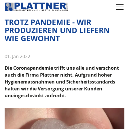
Produkte
TROTZ PANDEMIE - WIR
PRODUZIEREN UND LIEFERN
Anwendungen
WIE GEWOHNT
Kompetenzen
01. Jan 2022
Unternehmen
Die Coronapandemie trifft uns alle und verschont
News
auch die Firma Plattner nicht. Aufgrund hoher
Hygienemassnahmen und Sicherheitsstandards
Jobs
halten wir die Versorgung unserer Kunden
uneingeschränkt aufrecht.
Kontakt
Switch to English Version