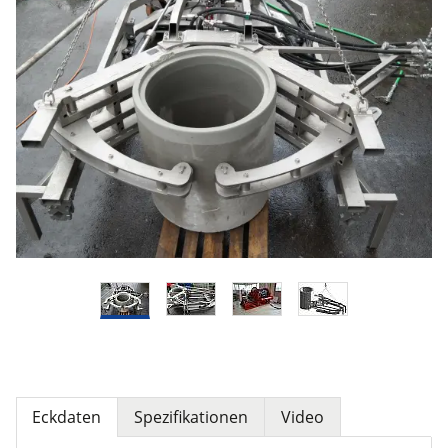
Maschinen zur Bearbeitung von Sägeblättern
Maschinen zur Bearbeitung von Sägeseil
Anwendungen
Kompetenzen
Unternehmen
News
Jobs
Kontakt
Switch to English Version
Eckdaten
Spezifikationen
Video