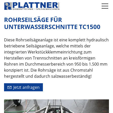
Produkte
ROHRSEILSÄGE FÜR
UNTERWASSER­SCHNITTE TC1500
Diamantseilsägen Beton
Diamantseilsägen Naturstein
Diese Rohrseilsägeanlage ist eine komplett hydraulisch
Zubehör zu Diamantseilsägen
betriebene Seilsägeanlage, welche mittels der
integrierten Werkstückklemmeinrichtung zum
Diamantseilverbinder
Herstellen von Trennschnitten an kreisförmigen
Portalseilsägen
Rohren im Durchmesserbereich von 950 bis 1.500 mm
Rohrseilsägen
konzipiert ist. Die Rohrsäge ist aus Chromstahl
Sägekette für Rohrschnitte DSW-PCD-2250
hergestellt und dadurch salzwasserbeständig!
Rohrseilsäge für Unterwasserschnitte TC1500
Jetzt anfragen
Rohrseilsäge W 600
Spezialseilsägen
Bohren und Zubehör
Schärfplatten